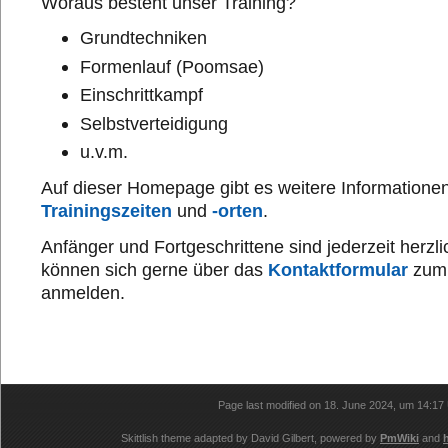
Woraus besteht unser Training?
Grundtechniken
Formenlauf (Poomsae)
Einschrittkampf
Selbstverteidigung
u.v.m.
Auf dieser Homepage gibt es weitere Informatione
Trainingszeiten
und
-orten
.
Anfänger und Fortgeschrittene sind jederzeit herz
können sich gerne über das
Kontaktformular
zum 
anmelden.
Page last modified on 18. June 2024, um 14:17
Skittlish theme adapted by David Gilbert, powered by
PmWiki
and